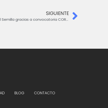
SIGUIENTE
Deep-Hub se adjudica Capital Semilla gracias a convocatoria CORFO
AD
BLOG
CONTACTO