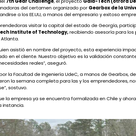
del
7th Gear Challenge
, el proyecto
Gaia-Tech (otrora D
 ganadoras del certamen organizado por
Gearbox de la Univ
andirse a los EE.UU, a manos del empresario y exitoso emp
endedoras visitar la capital del estado de Georgía, partic
ech Institute of Technology,
recibiendo asesoría para los
Atlanta.
uien asistió en nombre del proyecto, esta experiencia imp
ado en el cliente. Nuestro objetivo es la validación constan
ecesidades reales”, aseguró.
por la Facultad de Ingeniería UdeC, a manos de Gearbox, de 
uvieron la semana completa para las y los emprendedores, n
e”, sostuvo.
ue la empresa ya se encuentra formalizada en Chile y ahora 
 instancia.