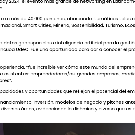
Mday 2024, el evento más grande de networking en Latinoamér
n.
to a más de 40.000 personas, abarcando temáticas tales com
nacional, Smart Cities, Minería, Sostenibilidad, Turismo, Eco
datos geoespaciales e inteligencia artificial para la gest
 Incuba UdeC. Fue una oportunidad para dar a conocer el pro
experiencia, “fue increíble ver cómo este mundo del empre
de asistentes: emprendedores/as, grandes empresas, medi
ores”.
acidades y oportunidades que reflejan el potencial del emp
inanciamiento, inversión, modelos de negocio y pitches ante
iversas áreas, evidenciando lo dinámico y diverso que es e