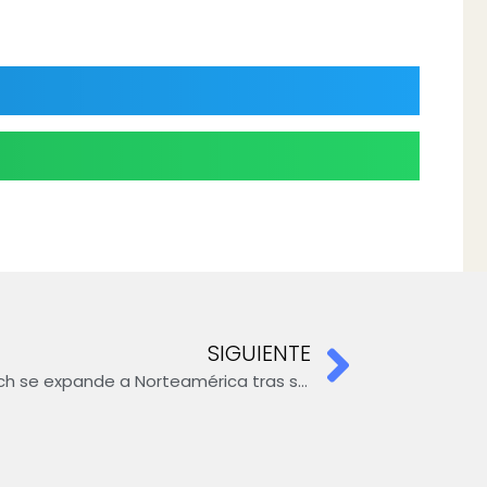
SIGUIENTE
Pasantía en Atlanta: GAIA-Tech se expande a Norteamérica tras su éxito en el 7th Gear Challenge